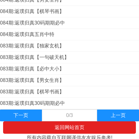
084期:返璞归真【棋琴书画】
084期:返璞归真30码期期必中
084期:返璞归真五肖中特
083期:返璞归真【独家玄机】
083期:返璞归真【一句破天机】
083期:返璞归真【必中大小】
083期:返璞归真【男女生肖】
083期:返璞归真【棋琴书画】
083期:返璞归真30码期期必中
下一页
0/3
上一页
返回网站首页
所有内容载自互联网谨供友友娱乐参考!