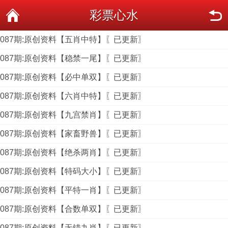
彩票心水
087期:原创资料【五肖中特】〖已更新〗
087期:原创资料【稳禁一尾】〖已更新〗
087期:原创资料【必中单双】〖已更新〗
087期:原创资料【六肖中特】〖已更新〗
087期:原创资料【九宫禁肖】〖已更新〗
087期:原创资料【家畜野兽】〖已更新〗
087期:原创资料【绝杀两肖】〖已更新〗
087期:原创资料【特码大小】〖已更新〗
087期:原创资料【平特一肖】〖已更新〗
087期:原创资料【合数单双】〖已更新〗
087期:原创资料【无错九肖】〖已更新〗