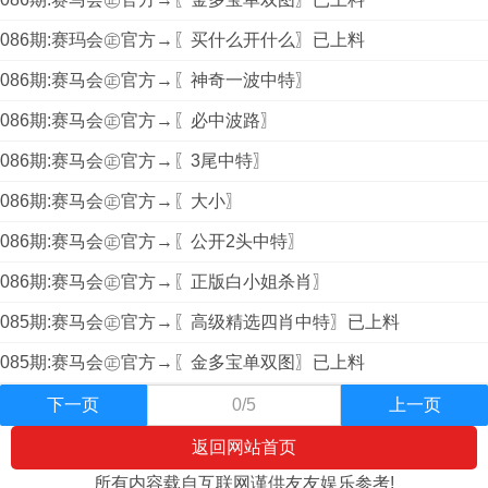
086期:赛玛会㊣官方→〖买什么开什么〗已上料
086期:赛马会㊣官方→〖神奇一波中特〗
086期:赛马会㊣官方→〖必中波路〗
086期:赛马会㊣官方→〖3尾中特〗
086期:赛马会㊣官方→〖大小〗
086期:赛马会㊣官方→〖公开2头中特〗
086期:赛马会㊣官方→〖正版白小姐杀肖〗
085期:赛马会㊣官方→〖高级精选四肖中特〗已上料
085期:赛马会㊣官方→〖金多宝单双图〗已上料
下一页
0/5
上一页
返回网站首页
所有内容载自互联网谨供友友娱乐参考!