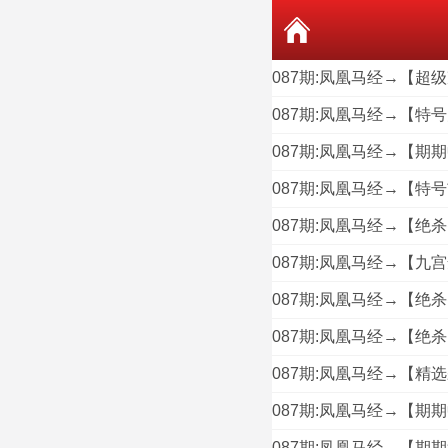
087期:凤凰马经→【超
087期:凤凰马经→【特
087期:凤凰马经→【期
087期:凤凰马经→【特
087期:凤凰马经→【绝
087期:凤凰马经→【九
087期:凤凰马经→【绝
087期:凤凰马经→【绝
087期:凤凰马经→【精
087期:凤凰马经→【期
087期:凤凰马经→【期