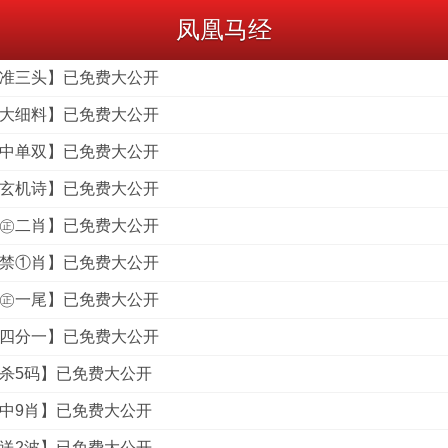
凤凰马经
级准三头】已免费大公开
号大细料】已免费大公开
期中单双】已免费大公开
号玄机诗】已免费大公开
杀㊣二肖】已免费大公开
宫禁①肖】已免费大公开
杀㊣一尾】已免费大公开
杀四分一】已免费大公开
选杀5码】已免费大公开
期中9肖】已免费大公开
期送2波】已免费大公开