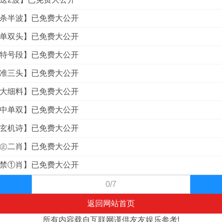
期杀半波】已免费大公开
码单双头】已免费大公开
仲特号段】已免费大公开
级准三头】已免费大公开
号大细料】已免费大公开
期中单双】已免费大公开
号玄机诗】已免费大公开
杀㊣二肖】已免费大公开
宫禁①肖】已免费大公开
0/7
返回网站首页
所有内容载自互联网谨供友友娱乐参考!