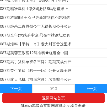
087期精准爆料主攻3码必防8码想赚跟上
087期称霸9肖王☆已更新准到你不敢相信
087期绝杀二肖原创今年无错长期公开验证
087期全年(大绝杀半波)只在本站论坛发表
087期爆料【平特一肖】发大财富贵这里求
087期芙蓉王致富12码准料◆红遍全中国
087期高手猛料单双各三肖》期期实战公开
087期益生逍遥《独平一码》公开火爆全球
087期航天飞机《前后六肖》名震⑥合公开
下一页
0/13
上一页
返回网站首页
所有内容载自互联网谨供友友娱乐参考!