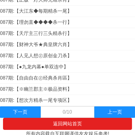
087期:【大江东◆每期精杀一尾】
087期:【理勿直◆◆◆◆杀一行】
087期:【天厅主三行三头精杀行】
087期:【财神大爷★典皇牌六肖】
087期:【人见人想㊣原创金刀杀】
087期:【●九龙内幕●单双连中】
087期:【自由自在㊣经典杀肖區】
087期:【※幽兰郡主※极品资料】
087期:【想次方精杀一尾专项区】
下一页
0/10
上一页
返回网站首页
所有内容载自互联网谨供友友娱乐参考!