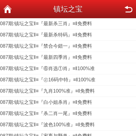
镇坛之宝
087期:镇坛之宝‖≡『最新杀三肖』≡‖免费料
087期:镇坛之宝‖≡『最新杀特码』≡‖免费料
087期:镇坛之宝‖≡『禁合今錯一』≡‖免费料
087期:镇坛之宝‖≡『最新四季肖』≡‖免费料
087期:镇坛之宝‖≡『⑥肖选①肖』≡‖100%准
087期:镇坛之宝‖≡『㊣16码中特』≡‖100%准
087期:镇坛之宝‖≡『九肖100%准』≡‖免费料
087期:镇坛之宝‖≡『白小姐杀肖』≡‖免费料
087期:镇坛之宝‖≡『杀二肖一尾』≡‖免费料
087期:镇坛之宝‖≡『波色100%准』≡‖免费料
087期:镇坛之宝‖≡『家畜与野兽』≡‖免费料