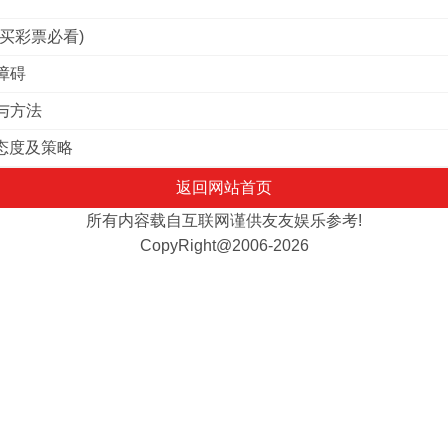
买彩票必看)
障碍
与方法
-态度及策略
返回网站首页
所有内容载自互联网谨供友友娱乐参考!
CopyRight@2006-2026