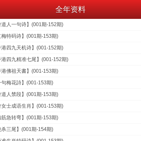
全年资料
人一句诗】(001期-152期)
特码诗】(001期-153期)
四九天机诗】(001-152期)
港四九精准七尾】(001-152期)
佛祖天書】(001-153期)
梅花詩】(001-153期)
人禁段】(001期-153期)
士成语生肖】(001-153期)
急转弯】(001期-153期)
三尾】(001期-154期)
生肖特码诗】(001-153期)