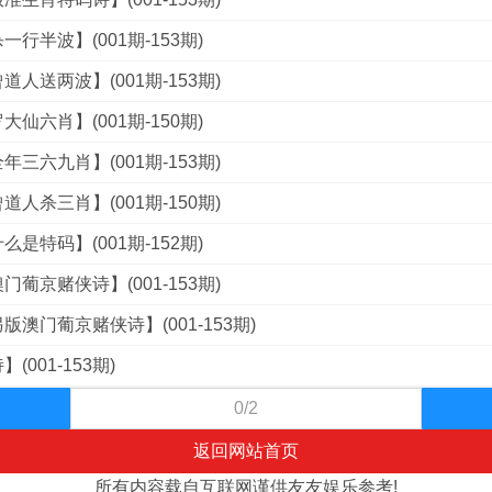
行半波】(001期-153期)
人送两波】(001期-153期)
仙六肖】(001期-150期)
三六九肖】(001期-153期)
人杀三肖】(001期-150期)
是特码】(001期-152期)
葡京赌侠诗】(001-153期)
版澳门葡京赌侠诗】(001-153期)
001-153期)
0/2
返回网站首页
所有内容载自互联网谨供友友娱乐参考!