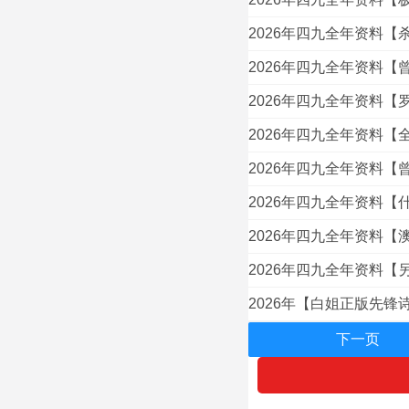
2026年四九全年资料【杀一
2026年四九全年资料【曾道
2026年四九全年资料【罗大
2026年四九全年资料【全年
2026年四九全年资料【曾道
2026年四九全年资料【什么
2026年四九全年资料【澳门
2026年四九全年资料【另
2026年【白姐正版先锋诗】(
下一页