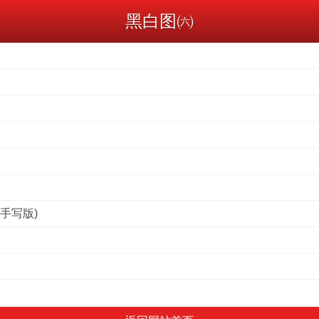
黑白图㈥
手写版)