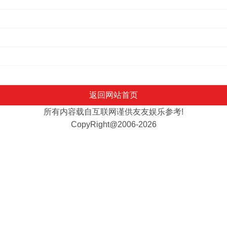
返回网站首页
所有内容载自互联网谨供友友娱乐参考!
CopyRight@2006-2026