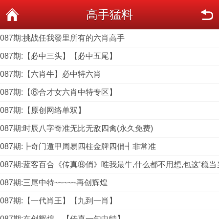
高手猛料
087期:挑战任我發里所有的六肖高手
087期:【必中三头】【必中五尾】
087期:【六肖牛】必中特六肖
087期:【⑥合才女六肖中特专区】
087期:【原创网络单双】
087期:时辰八字奇准无比无敌四禽(永久免费)
087期:┣奇门遁甲周易四柱金牌四俏┫非常准
087期:蓝客百合《传真⑧俏》唯我最牛,什么都不用想,包这‘稳当
087期:三尾中特~~~~~再创辉煌
087期:【一代肖王】【九到一肖】
087期:在创辉煌→【传真一句中特】