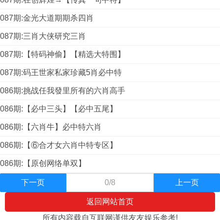
087期:金光大道期期杀四肖
087期:三肖大侠研究三肖
087期:【特码神偷】【精选大特围】
087期:码王世家私家珍藏5肖必中特
086期:挑战任我發里所有的六肖高手
086期:【必中三头】【必中五尾】
086期:【六肖牛】必中特六肖
086期:【⑥合才女六肖中特专区】
086期:【原创网络单双】
下一页
0/8
上一页
返回网站首页
所有内容载自互联网谨供友友娱乐参考!