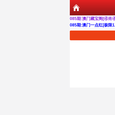
085期:澳门藏宝阁[④肖
085期:澳门一点红[极限