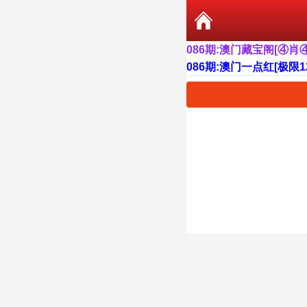
086期:澳门藏宝阁[④肖
086期:澳门一点红[极限