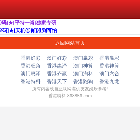
④码]★[平特一肖]独家专研
12码]★[天机①肖]准到可怕
返回网站首页
香港好彩
澳门好彩
澳门赢彩
香港赢彩
香港旺角
香港惠泽
澳门神算
香港神算
澳门惠泽
香港齐赢
澳门淘料
澳门六合
香港特料
香港天下
香港跑狗
香港九龙
所有内容载自互联网谨供友友娱乐参考!
香港特料:868856.com