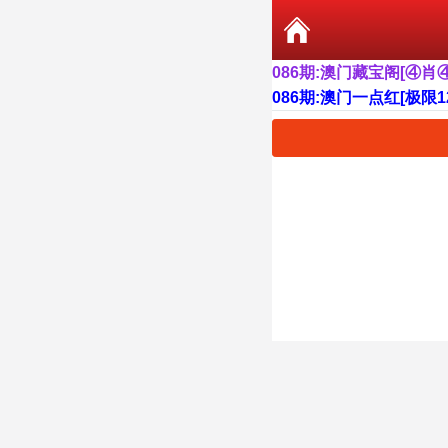
086期:澳门藏宝阁[④肖
086期:澳门一点红[极限