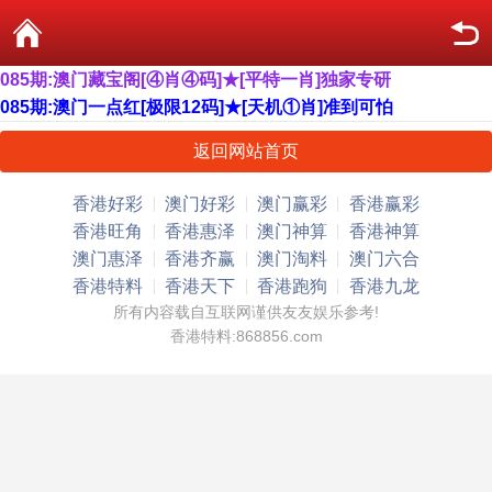
085期:澳门藏宝阁[④肖④码]★[平特一肖]独家专研
085期:澳门一点红[极限12码]★[天机①肖]准到可怕
返回网站首页
香港好彩
澳门好彩
澳门赢彩
香港赢彩
香港旺角
香港惠泽
澳门神算
香港神算
澳门惠泽
香港齐赢
澳门淘料
澳门六合
香港特料
香港天下
香港跑狗
香港九龙
所有内容载自互联网谨供友友娱乐参考!
香港特料:868856.com