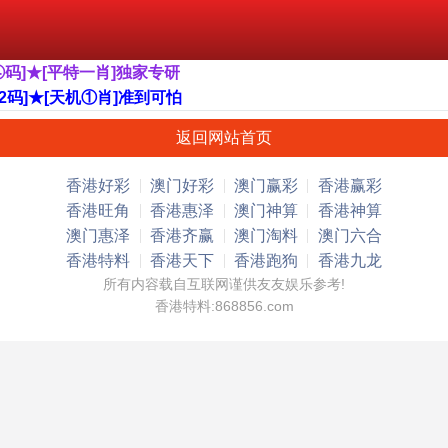
④码]★[平特一肖]独家专研
12码]★[天机①肖]准到可怕
返回网站首页
香港好彩
澳门好彩
澳门赢彩
香港赢彩
香港旺角
香港惠泽
澳门神算
香港神算
澳门惠泽
香港齐赢
澳门淘料
澳门六合
香港特料
香港天下
香港跑狗
香港九龙
所有内容载自互联网谨供友友娱乐参考!
香港特料:868856.com