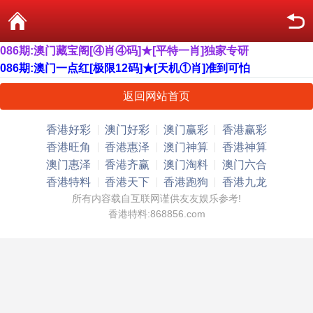
086期:澳门藏宝阁[④肖④码]★[平特一肖]独家专研
086期:澳门一点红[极限12码]★[天机①肖]准到可怕
返回网站首页
香港好彩
澳门好彩
澳门赢彩
香港赢彩
香港旺角
香港惠泽
澳门神算
香港神算
澳门惠泽
香港齐赢
澳门淘料
澳门六合
香港特料
香港天下
香港跑狗
香港九龙
所有内容载自互联网谨供友友娱乐参考!
香港特料:868856.com