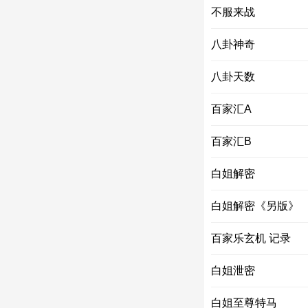
不服来战
八卦神奇
八卦天数
百家汇A
百家汇B
白姐解密
白姐解密《另版》
百家乐玄机 记录
白姐泄密
白姐至尊特马