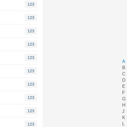
123
123
123
123
123
A
B
123
C
D
123
E
F
123
G
H
123
J
K
L
123