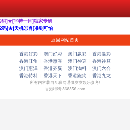
④码]★[平特一肖]独家专研
12码]★[天机①肖]准到可怕
返回网站首页
香港好彩
澳门好彩
澳门赢彩
香港赢彩
香港旺角
香港惠泽
澳门神算
香港神算
澳门惠泽
香港齐赢
澳门淘料
澳门六合
香港特料
香港天下
香港跑狗
香港九龙
所有内容载自互联网谨供友友娱乐参考!
香港特料:868856.com