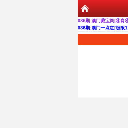
086期:澳门藏宝阁[④肖
086期:澳门一点红[极限