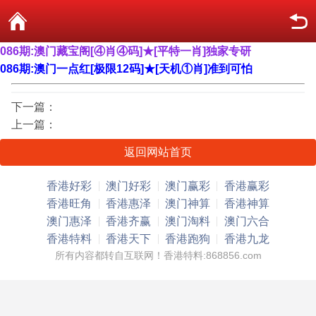
086期:澳门藏宝阁[④肖④码]★[平特一肖]独家专研
086期:澳门一点红[极限12码]★[天机①肖]准到可怕
下一篇：
上一篇：
返回网站首页
香港好彩
澳门好彩
澳门赢彩
香港赢彩
香港旺角
香港惠泽
澳门神算
香港神算
澳门惠泽
香港齐赢
澳门淘料
澳门六合
香港特料
香港天下
香港跑狗
香港九龙
所有内容都转自互联网！香港特料:868856.com