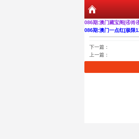
086期:澳门藏宝阁[④肖
086期:澳门一点红[极限
下一篇：
上一篇：