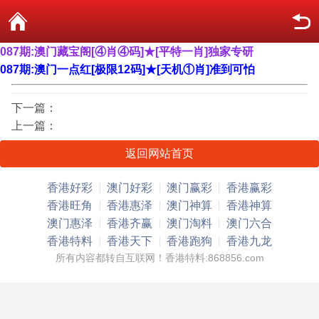
087期:澳门藏宝阁[④肖④码]★[平特一肖]独家专研
087期:澳门一点红[极限12码]★[天机①肖]准到可怕
下一篇：
上一篇：
返回网站首页
香港好彩
澳门好彩
澳门赢彩
香港赢彩
香港旺角
香港惠泽
澳门神算
香港神算
澳门惠泽
香港齐赢
澳门淘料
澳门六合
香港特料
香港天下
香港跑狗
香港九龙
所有内容都转自互联网！香港特料:868856.com